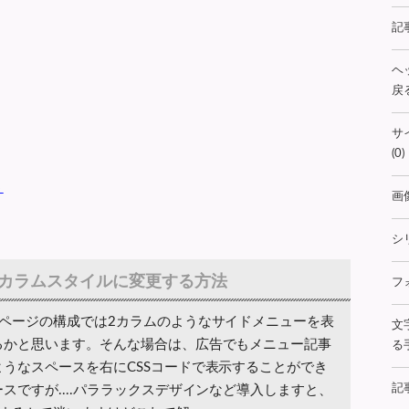
記
ヘ
戻る
サ
(0)
う
画
シ
2カラムスタイルに変更する方法
フ
ページの構成では2カラムのようなサイドメニューを表
文
るかと思います。そんな場合は、広告でもメニュー記事
る手
うなスペースを右にCSSコードで表示することができ
記
スですが....パララックスデザインなど導入しますと、