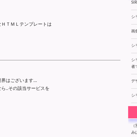
S
シ
なＨＴＭＬテンプレートは
画
シ
シ
者
はございます...
デ
ら..その該当サービスを
シ
（
み