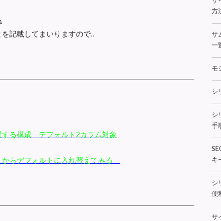
サ
方法
ね
を記載してまいりますので..
サ
一
モ
シ
シ
手順
置する構成 デフォルト2カラム対象
S
トからデフォルトに入れ替えてみる
キ
シ
便利
サ