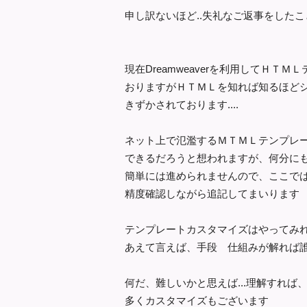
申し訳ないほど..失礼なご返事をした
現在Dreamweaverを利用してＨＴ
おりますがＨＴＭＬを知れば知るほど
きずかされております....
ネット上で氾濫するＭＴＭＬテンプレ
できるだろうと想われますが、何分にも
簡単には進められませんので、ここで
精度確認しながら追記してまいります
テンプレートカスタマイズはやってみ
あえて言えば、手段 仕組みが解れば
何だ、難しいかと思えば...理解すれば
多くカスタマイズもございます