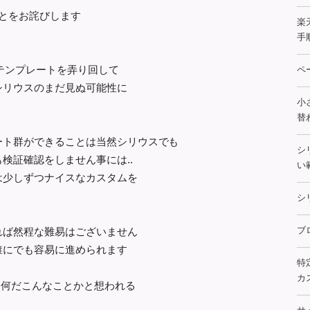
ことをお詫びします
楽
手
ＭＬテンプレートを弄り回して
ペ
シリウスのまだ見ぬ可能性に
小
替
ート群ができることは当然シリウスでも
シ
検証確認をしません事には..
い
は少しずつナイスなカスタムを
シ
れば然程な難易はございません
ブ
誰にでも容易に進められます
特
カス
、何だこんなことかと想われる