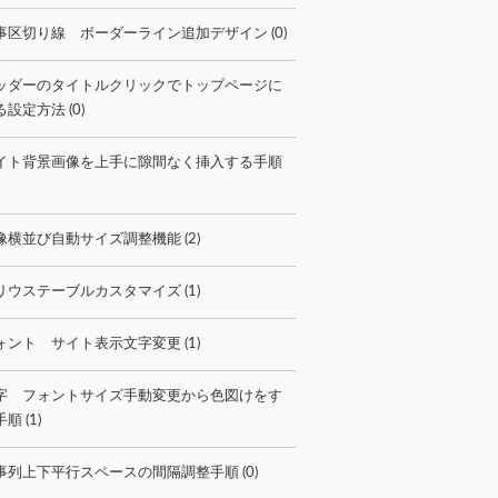
事区切り線 ボーダーライン追加デザイン (0)
ッダーのタイトルクリックでトップページに
設定方法 (0)
イト背景画像を上手に隙間なく挿入する手順
像横並び自動サイズ調整機能 (2)
リウステーブルカスタマイズ (1)
ォント サイト表示文字変更 (1)
字 フォントサイズ手動変更から色図けをす
順 (1)
事列上下平行スペースの間隔調整手順 (0)