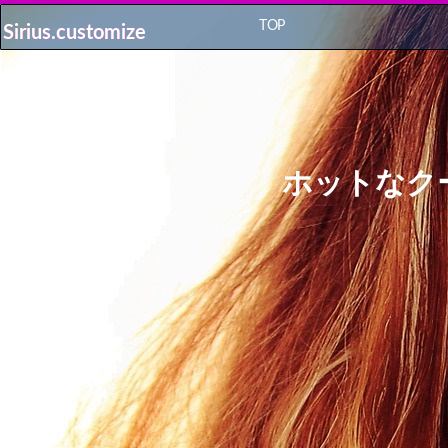
TOP
Sirius.customize
Sirius.customize
ホットなク