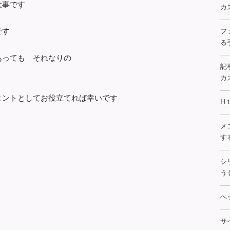
大事です
カス
です
フ
る手
あっても それなりの
記
カス
ヒントとしてお役立てれば幸いです
H
メ
する
シ
う (
ヘ
サ