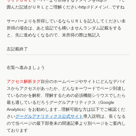
囲んだ記述がＵＲＬとご理解くださいhttp://ドメイン/...ですね
サーバーよりを所得しているならＵＲＬを記入してください未
所得の場合は、あと追記でも構いませんランダム記載をする
と、先に進めなくなるので、未所得の際は無記入
左記載終了
右覧へ進みましょう
アクセス解析タグ
自分のホームページやサイトにどんなデバイ
スからアクセスがあったか、どんなキーワードでページ到達し
ているのかを解析、理解するための必須機能シリウスでしたら
最も適しているだろうグーグルアナリティクス（Google
Analytics）をお勧めします...理解可能な方は以下でご確認くだ
さい
グーグルアナリティクス公式サイト
導入説明は、長くなる
ので当ページの最下部巻末の関連記事より別ページをご案内し
ております