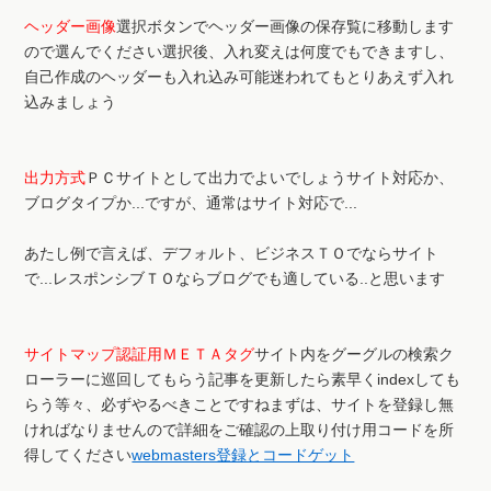
ヘッダー画像
選択ボタンでヘッダー画像の保存覧に移動します
ので選んでください選択後、入れ変えは何度でもできますし、
自己作成のヘッダーも入れ込み可能迷われてもとりあえず入れ
込みましょう
出力方式
ＰＣサイトとして出力でよいでしょうサイト対応か、
ブログタイプか...ですが、通常はサイト対応で...
あたし例で言えば、デフォルト、ビジネスＴＯでならサイト
で...レスポンシブＴＯならブログでも適している..と思います
サイトマップ認証用ＭＥＴＡタグ
サイト内をグーグルの検索ク
ローラーに巡回してもらう記事を更新したら素早くindexしても
らう等々、必ずやるべきことですねまずは、サイトを登録し無
ければなりませんので詳細をご確認の上取り付け用コードを所
得してください
webmasters登録とコードゲット