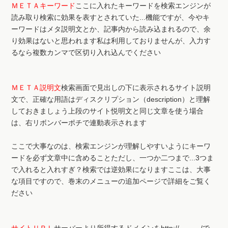
ＭＥＴＡキーワード
ここに入れたキーワードを検索エンジンが
読み取り検索に効果を表すとされていた...機能ですが、今やキ
ーワードはメタ説明文とか、記事内から読み込まれるので、余
り効果はないと思われます私は利用しておりませんが、入力す
るなら複数カンマで区切り入れ込んでください
ＭＥＴＡ説明文
検索画面で見出しの下に表示されるサイト説明
文で、正確な用語はディスクリプション（description）と理解
しておきましょう上段のサイト悦明文と同じ文章を使う場合
は、右リボンバーポチで連動表示されます
ここで大事なのは、検索エンジンが理解しやすいようにキーワ
ードを必ず文章中に含めることただし、一つか二つまで...3つま
で入れると入れすぎ？検索では逆効果になりますここは、大事
な項目ですので、巻末のメニューの追加ページで詳細をご覧く
ださい
サイトＵＲＬ
サーバーより所得するドメインをhttp:// /で