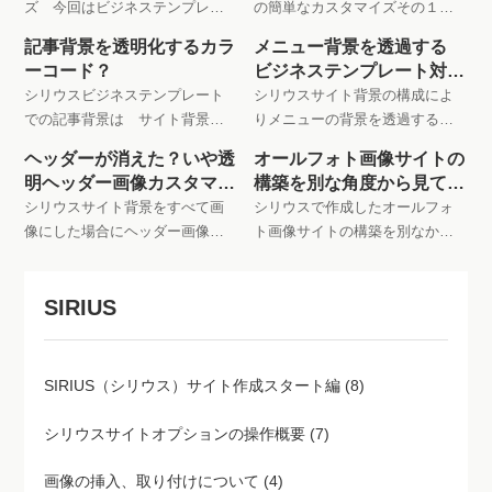
記事背景を透明化するカラ
メニュー背景を透過する
り替えて 海外サイトみたいな
カスタム その１です
ーコード？
ビジネステンプレート対象
構築に進んでみます
ご案内
シリウスビジネステンプレート
シリウスサイト背景の構成によ
での記事背景は サイト背景と
りメニューの背景を透過する必
同色にすることが出来ますが
要がある場合のカスタマイズを
ヘッダーが消えた？いや透
オールフォト画像サイトの
記事背景をオールフォト画像に
ご案内します 今回はビジネス
明ヘッダー画像カスタマイ
構築を別な角度から見てみ
した場合は カラーコード設定
テンプレートを対象としていま
ズです
ます
シリウスサイト背景をすべて画
シリウスで作成したオールフォ
で記事背景部分を透明化します
す
像にした場合にヘッダー画像を
ト画像サイトの構築を別なかく
消してみます 削除ではなく透
どから見てみますとまたＭＴＭ
明にカスタマイズすると上級テ
Ｌ上級テンプレートデザインに
SIRIUS
ンプレートにレベルアップ出来
ちかずくカスタマイズができる
ますね！詳細はサイトでご覧く
かもしれません
ださい ヘッダー画像スタイルも
透明化すればタイトル背景が画
SIRIUS（シリウス）サイト作成スタート編 (8)
像となり
シリウスサイトオプションの操作概要 (7)
画像の挿入、取り付けについて (4)
シリウスに全てのカスタマイズを求めない (7)