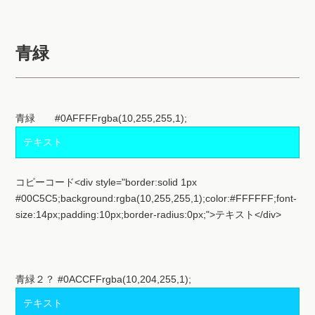
青緑
青緑 #0AFFFFrgba(10,255,255,1);
テキスト
コピーコード<div style="border:solid 1px
#00C5C5;background:rgba(10,255,255,1);color:#FFFFFF;font-
size:14px;padding:10px;border-radius:0px;">テキスト</div>
青緑２？ #0ACCFFrgba(10,204,255,1);
テキスト