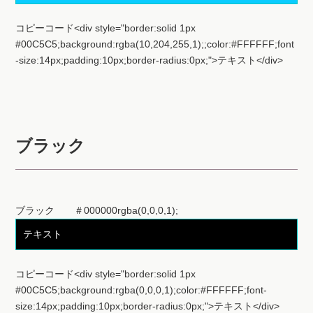
コピーコード<div style="border:solid 1px
#00C5C5;background:rgba(10,204,255,1);;color:#FFFFFF;font
-size:14px;padding:10px;border-radius:0px;">テキスト</div>
ブラック
ブラック ＃000000rgba(0,0,0,1);
テキスト
コピーコード<div style="border:solid 1px
#00C5C5;background:rgba(0,0,0,1);color:#FFFFFF;font-
size:14px;padding:10px;border-radius:0px;">テキスト</div>