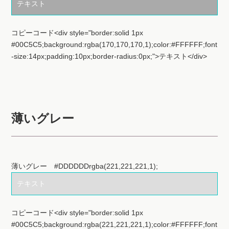
コピーコード<div style="border:solid 1px
#00C5C5;background:rgba(170,170,170,1);color:#FFFFFF;font
-size:14px;padding:10px;border-radius:0px;">テキスト</div>
薄いグレー
薄いグレー #DDDDDDrgba(221,221,221,1);
テキスト
コピーコード<div style="border:solid 1px
#00C5C5;background:rgba(221,221,221,1);color:#FFFFFF;font
-size:14px;padding:10px;border-radius:0px;">テキスト</div>