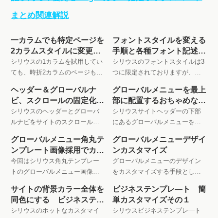
一カラムでも特定ページを
フォントスタイルを変える
2カラムスタイルに変更す
手順と各種フォント記述ま
る方法
とめ
シリウスの1カラムを試用してい
シリウスのフォントスタイルは3
ても、時折2カラムのページも必
つに限定されておりますが、事
要かな？何て思いの方は簡単
情により以外のフォントを使用
ヘッダー＆グローバルナ
グローバルメニューを最上
CSS追加でそのページだけ2カラ
したい場合は、変更説明を含め
ビ、スクロールの固定化組
部に配置するおちゃめな方
ムスタイルみたいに変更できま
ておりますのでご確認ください
み合わせまとめ
法
シリウスのヘッダーとグローバ
シリウスサイトヘッダーの下部
す
ルナビをサイトのスクロールに
にあるグローバルメニューをサ
追従せずのカスタマイズ方法
イト最上部に配置して見ると
グローバルメニュー角丸テ
グローバルメニューデザイ
は、組み合わせにより複数指定
また印象が変わります でも 今
ンプレート画像採用でカス
ンカスタマイズ
が可能です
回はおやめな方法で進めます
タマイズ
今回はシリウス角丸テンプレー
グローバルメニューのデザイン
トのグローバルメニュー画像を
をカスタマイズする手段とし
をデフォルトテンプレートに移
て、画像をでの変更、CSSで構
サイトの背景カラー全体を
ビジネステンプレ―ト 簡
動して表示させる方法の解説で
築する方法の二つをご案内しま
同色にする ビジネステン
単カスタマイズその１
す
す
プレート
シリウスのホットなカスタマイ
シリウスビジネステンプレ―ト
ズ 今回はビジネステンプレー
の簡単なカスタマイズその１
トを使用して背景色全体をを切
ホワイトボディにピンク系での