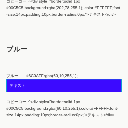
-size:14px;padding:10px;border-radius:0px;">テキスト</div>
ブルー
ブルー #3C0AFFrgba(60,10,255,1);
テキスト
コピーコード<div style="border:solid 1px
#00C5C5;background:rgba(60,10,255,1);color:#FFFFFF;font-
size:14px;padding:10px;border-radius:0px;">テキスト</div>