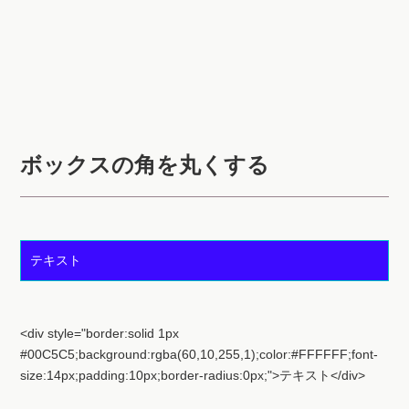
ボックスの角を丸くする
テキスト
<div style="border:solid 1px
#00C5C5;background:rgba(60,10,255,1);color:#FFFFFF;font-
size:14px;padding:10px;border-radius:0px;">テキスト</div>