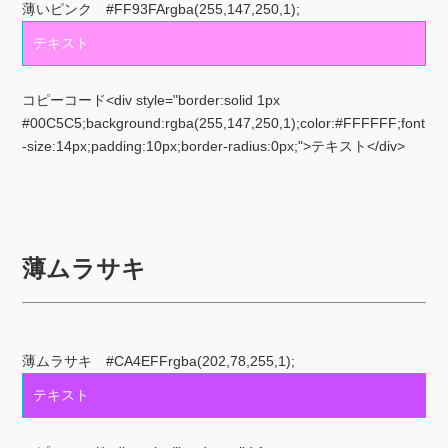
テキスト
コピーコード<div style="border:solid 1px
#00C5C5;background:rgba(255,147,250,1);color:#FFFFFF;font
-size:14px;padding:10px;border-radius:0px;">テキスト</div>
薄ムラサキ
薄ムラサキ #CA4EFFrgba(202,78,255,1);
テキスト
コピーコード<div style="border:solid 1px
#00C5C5;background:rgba(202,78,255,1);;color:#FFFFFF;font