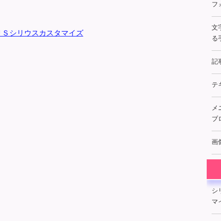
フ
文
ＵＳシリウスカスタマイズ
る手
記
テ
メ
ブ
画
シ
マイ