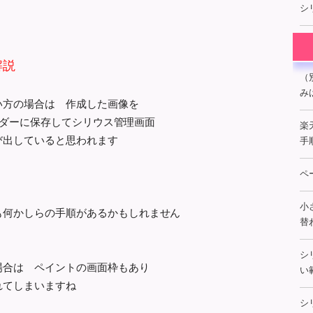
シ
解説
（
み
い方の場合は 作成した画像を
フォルダーに保存してシリウス管理画面
楽
び出していると思われます
手
ペ
小
も何かしらの手順があるかもしれません
替
シ
場合は ペイントの画面枠もあり
い
れてしまいますね
シ