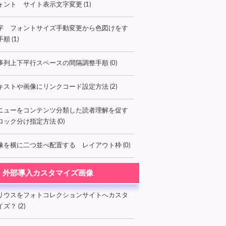
ォント サイト表示文字変更 (1)
字 フォントサイズ手動変更から色図けをす
順 (1)
事列上下平行スペースの間隔調整手順 (0)
キストや画像にリンクコード設定方法 (2)
ニューをコンテンツ分類した読者理解を促す
ロック分け指定方法 (0)
像を横に二つ並べ配置する レイアウト枠 (0)
外部導入カスタマイズ画像
リウスをフォトコレクションサイトへカスタ
ズ？ (2)