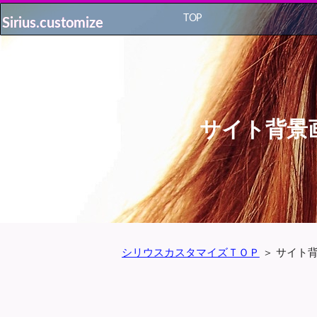
TOP
Sirius.customize
Sirius.customize
サイト背景
シリウスカスタマイズＴＯＰ
＞
サイト