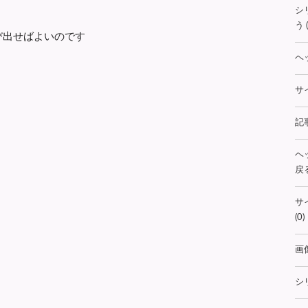
シ
う (
び出せばよいのです
ヘ
サ
記
ヘ
戻る
サ
(0)
画
シ