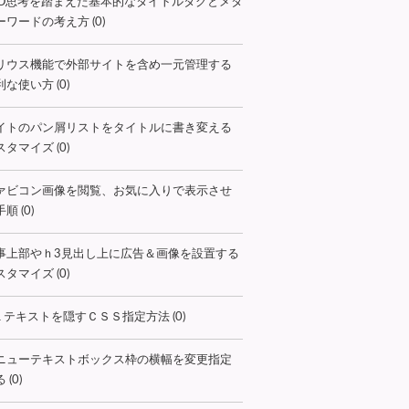
EO思考を踏まえた基本的なタイトルタグとメタ
ーワードの考え方 (0)
リウス機能で外部サイトを含め一元管理する
な使い方 (0)
イトのパン屑リストをタイトルに書き変える
タマイズ (0)
ァビコン画像を閲覧、お気に入りで表示させ
順 (0)
事上部やｈ3見出し上に広告＆画像を設置する
タマイズ (0)
１テキストを隠すＣＳＳ指定方法 (0)
ニューテキストボックス枠の横幅を変更指定
 (0)