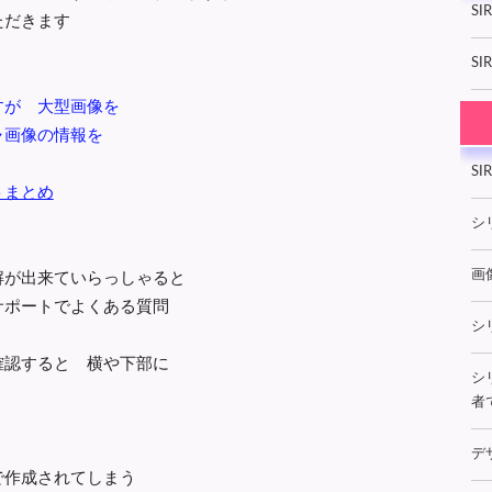
SI
いただきます
SIR
すが 大型画像を
ャ画像の情報を
S
トまとめ
シ
解が出来ていらっしゃると
画
サポートでよくある質問
シ
確認すると 横や下部に
シ
者
デ
で作成されてしまう