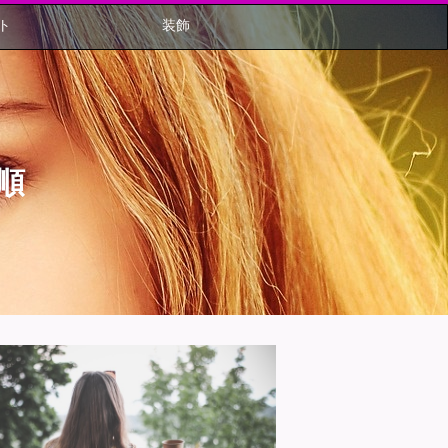
ト
装飾
順