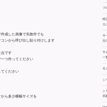
ブ
特
カス
で作成した画像で失敗作でも
サ
ソコンから呼び出し貼り付けします
方法
な点です
サ
一
で一つ作ってください
モ
してください
シ
シ
すから多少横幅サイズを
手順