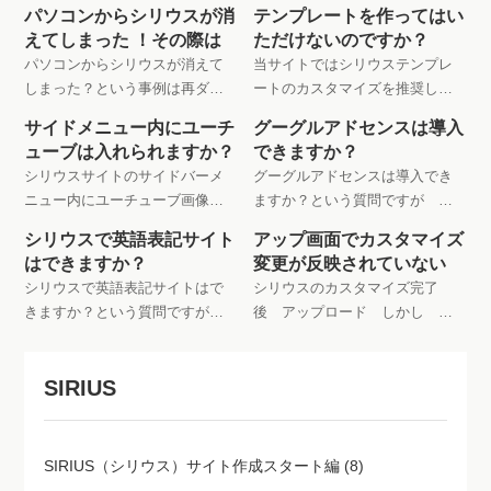
画面で見るとスペースがランダ
サイト確認ではページが表示さ
パソコンからシリウスが消
テンプレートを作ってはい
ムに現れ、記事の改行も乱れて
れませんとなります なぜでし
えてしまった ！その際は
ただけないのですか？
いる。対応はSIRIUS シリウス
ょうか？という事ですが詳細
パソコンからシリウスが消えて
当サイトではシリウステンプレ
よくある質問でご覧ください
は、よくある質問コーナーで....
しまった？という事例は再ダウ
ートのカスタマイズを推奨して
ンロードするにも情報が紛失し
おられますが 代金を支払うこ
サイドメニュー内にユーチ
グーグルアドセンスは導入
てしまい大混乱 さらに お気
とでオリジナルのテンプレート
ューブは入れられますか？
できますか？
に入りのサポートフォーラムURL
を作ってはいただけないのでし
シリウスサイトのサイドバーメ
グーグルアドセンスは導入でき
も記載忘れ このようは場合は
ょうか？ 一切やりません
ニュー内にユーチューブ画像を
ますか？という質問ですが 導
入れ込こんで動画を再生する方
入は出来ます しかしサイトコ
シリウスで英語表記サイト
アップ画面でカスタマイズ
法は どのようにすればよいの
ンテンツの審査を通過しなけれ
はできますか？
変更が反映されていない
ですか？という質問です
ば 承認されません.......詳細はサ
シリウスで英語表記サイトはで
シリウスのカスタマイズ完了
イトで
きますか？という質問ですが
後 アップロード しかし 記
ＡＣＥＷＥＢサポートでは で
事などは更新されているのに
きませんと公表されておりま
カスタマイズ変更は反映が確認
SIRIUS
す デモやってみると出来るん
できない..... 詳細はサイトで
ですけど..... ご返事はサイト内
で...
SIRIUS（シリウス）サイト作成スタート編 (8)