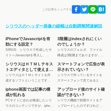
この記事をシェアする
シリウスのヘッダー画像の縦幅は自動調整関連解説
iPhoneでJavascriptを有
3階層はindexされにくい
効にする設定？
のでしょうか？
SIRIUS シリウスで作成したサ
シリウスのフォルダ、ファイル
イトへJavascriptを導入し、
構成は3階層までありますが、3
iPhoneで確認すると反映されて
階層はｉindexされにくいのでし
シリウスはＨＴＭＬテキス
スマートフォンで広告が表
いない？ もしやJavascriptを有効
ょうか？という...よくある質問コ
トエディタとして使えます
示されていない？
にしていないんじゃない？
ーナーでご返事
か？おすすめ一覧
シリウスはＨＴＭＬサイトを作
シリウスで作っているサイトを
成するソフトということです
スマートフォンで見てみると、
が、シリウス以外のＨＴＭＬテ
広告が全然表示されていな
iphone画面では記事の構
アップロード後のサイト確
キストエディタとして使えます
い？、どこかしこにも？iphone設
成が乱れる
認ができない？
か？ という質問ですが、願わ
定での設定ミスでしょうか、対
PCサイトに合わせ構成したシリ
シリウス機能で初期サイトをア
ずにテキストエディタを使いま
応の詳細は、SIRIUS よくある
ウスのコンテンツですが、iphone
ップロードしたのですけれど
しょう
質問サイトで....