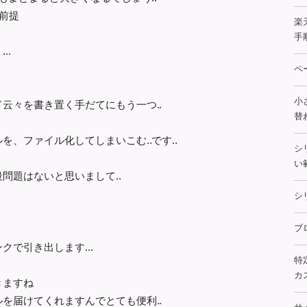
が前提
楽
手
..
ペ
小
云々を書き置く手だてにもう一つ..
替
、ファイル化してしまいこむ..です..
シ
い
問題はないと思いまして..
シ
ブ
で引き出します...
特
カス
きますね
を届けてくれますんでとても便利..