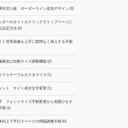
事区切り線 ボーダーライン追加デザイン (0)
ッダーのタイトルクリックでトップページに
設定方法 (0)
イト背景画像を上手に隙間なく挿入する手順
像横並び自動サイズ調整機能 (2)
リウステーブルカスタマイズ (1)
ォント サイト表示文字変更 (1)
字 フォントサイズ手動変更から色図けをす
順 (1)
事列上下平行スペースの間隔調整手順 (0)