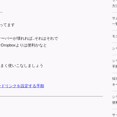
サ
方法
.
サ
言ってます
一
モ
ーバーが壊れれば..それはそれで
ropboxよりは便利かなと
シ
シ
うまく使いこなしましょう
手順
S
キ
ードリンクを設定する手順
シ
便利
サ