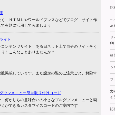
記
用
なく ＨＴＭＬやワールドプレスなどでブログ サイト作
ヘ
して有効に活用してみましょう
戻る
サ
ライト
(0)
たコンテンツサイト ある日ネット上で自分のサイトそく
くり！こんなことありませんか？
画
シ
複数掲載しています、また設定の際のご注意ごと、解除す
フ
文
ダウンメニュー簡単取り付けコード
る手
か、何かしらの意味合いの小さなプルダウンメニューと画
替えができるカスタマイズコードのご案内です
記