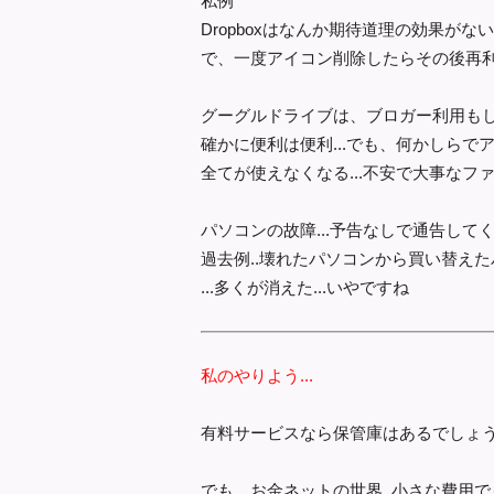
私例
Dropboxはなんか期待道理の効果がない.
で、一度アイコン削除したらその後再利
グーグルドライブは、ブロガー利用も
確かに便利は便利...でも、何かしらで
全てが使えなくなる...不安で大事な
パソコンの故障...予告なしで通告してくる
過去例..壊れたパソコンから買い替え
...多くが消えた...いやですね
私のやりよう...
有料サービスなら保管庫はあるでしょう.
でも、お金ネットの世界..小さな費用で