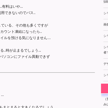
S
.有料はいや...
用できないのでパス..
シ
している、その他も多くですが
画
アカウント凍結になったら..
シ
ファイルを預ける気になりません…
シ
..時が止まるでしょう...
者
たパソコンにファイル異動できず
デ
シ
..
（
み
もまとまると大きくなるでしょう..