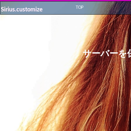
TOP
Sirius.customize
Sirius.customize
サーバーを