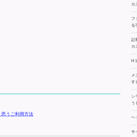
カス
フ
る手
記
カス
H
メ
する
シ
う (
と思うご利用方法
ヘ
サ