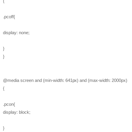
{
.pcoff{
display: none;
}
}
@media screen and (min-width: 641px) and (max-width: 2000px)
{
.pcon{
display: block;
}