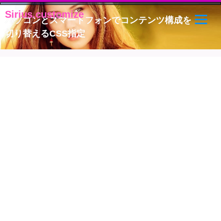
Sirius.customize
Sirius.customize
パソコンとスマートフォンでコンテンツ構成を
切り替えるCSS指定