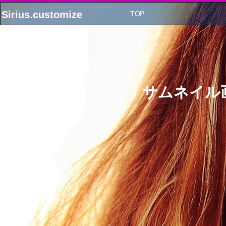
Sirius.customize
Sirius.customize
TOP
サムネイル