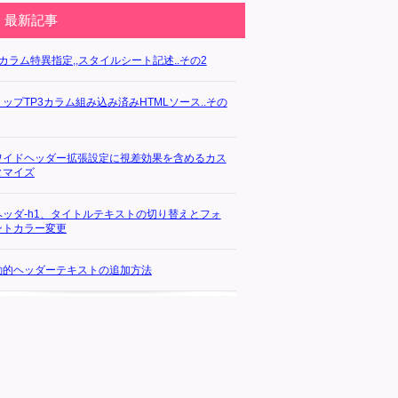
最新記事
3カラム特異指定,,スタイルシート記述..その2
トップTP3カラム組み込み済みHTMLソース..その
ワイドヘッダー拡張設定に視差効果を含めるカス
タマイズ
ヘッダ-h1、タイトルテキストの切り替えとフォ
ントカラー変更
動的ヘッダーテキストの追加方法