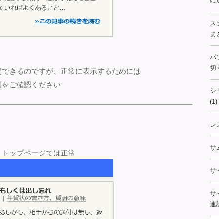
に
ス
まと
パ
切
定できるのですが、正常に表示するためには
例をご確認ください
シ
(1)
レ
サ
、トップページでは正常
サ
サ
連