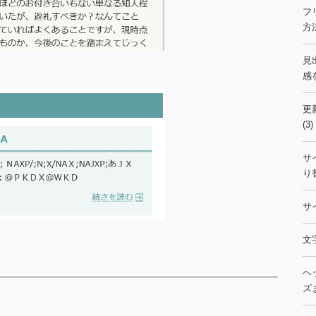
フ
方
見
感を
更
(3)
サ
り
サ
文
ヘ
ズま