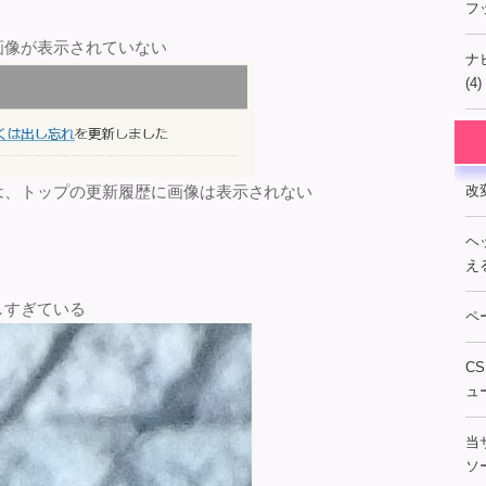
フ
画像が表示されていない
ナ
(4)
は、トップの更新履歴に画像は表示されない
改
ヘ
え
しすぎている
ペ
C
ュ
当
ソー