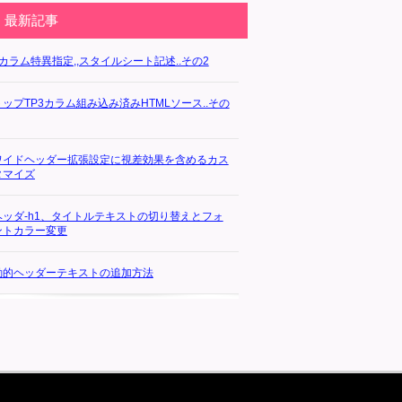
最新記事
3カラム特異指定,,スタイルシート記述..その2
トップTP3カラム組み込み済みHTMLソース..その
ワイドヘッダー拡張設定に視差効果を含めるカス
タマイズ
ヘッダ-h1、タイトルテキストの切り替えとフォ
ントカラー変更
動的ヘッダーテキストの追加方法