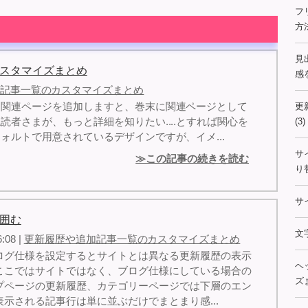
フ
方
見
スタマイズまとめ
感を
記事一覧のカスタマイズまとめ
同関連ページを追加しますと、巻末に関連ページとして
更
者さまが、もっと詳細を知りたい....とすれば関心を
(3)
ォルトで用意されているデザインですが、イメ...
サ
≫この記事の続きを読む
り
サ
囲む
文
6:08 |
更新履歴や追加記事一覧のカスタマイズまとめ
ログ仕様を設定するとサイトとは異なる更新履歴の表示
ヘ
ここではサイトではなく、ブログ仕様にしている場合の
ズま
プページの更新履歴、カテゴリーページでは下層のエン
示される記事行は単に並ぶだけでまとまり感...