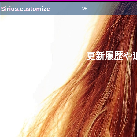
Sirius.customize
Sirius.customize
TOP
更新履歴や