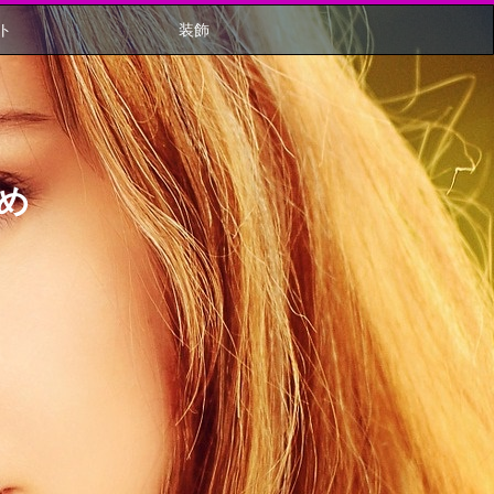
ト
装飾
め