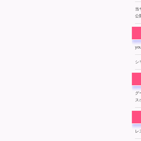
当
公開
y
シ
グ
ス
レ