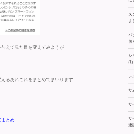
に
ス
まと
パ
切
を与えて見た目を変えてみようが
シ
(1)
レ
変えるあれこれをまとめてまいります
サ
サ
サ
ズまとめ
連