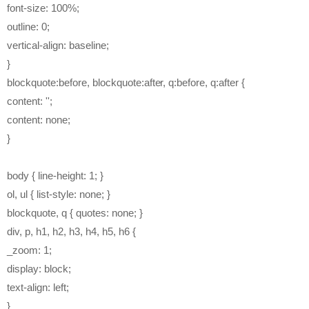
font-size: 100%;
outline: 0;
vertical-align: baseline;
}
blockquote:before, blockquote:after, q:before, q:after {
content: '';
content: none;
}
body { line-height: 1; }
ol, ul { list-style: none; }
blockquote, q { quotes: none; }
div, p, h1, h2, h3, h4, h5, h6 {
_zoom: 1;
display: block;
text-align: left;
}