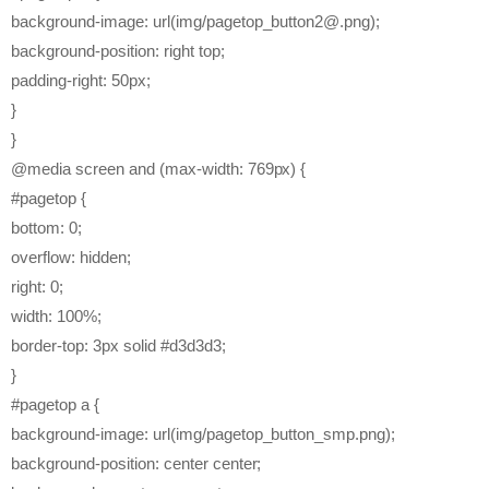
background-image: url(img/pagetop_button2@.png);
background-position: right top;
padding-right: 50px;
}
}
@media screen and (max-width: 769px) {
#pagetop {
bottom: 0;
overflow: hidden;
right: 0;
width: 100%;
border-top: 3px solid #d3d3d3;
}
#pagetop a {
background-image: url(img/pagetop_button_smp.png);
background-position: center center;