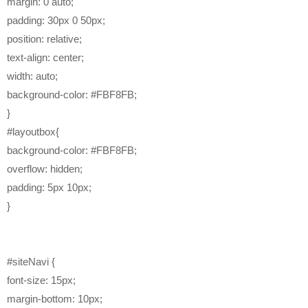
margin: 0 auto;
padding: 30px 0 50px;
position: relative;
text-align: center;
width: auto;
background-color: #FBF8FB;
}
#layoutbox{
background-color: #FBF8FB;
overflow: hidden;
padding: 5px 10px;
}
#siteNavi {
font-size: 15px;
margin-bottom: 10px;