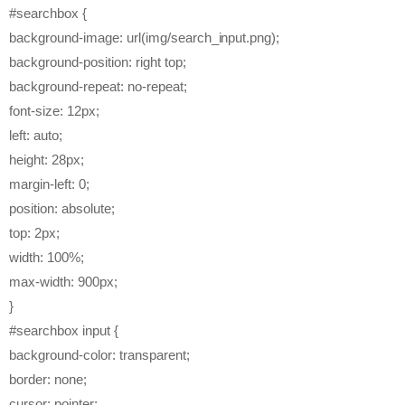
#searchbox {
background-image: url(img/search_input.png);
background-position: right top;
background-repeat: no-repeat;
font-size: 12px;
left: auto;
height: 28px;
margin-left: 0;
position: absolute;
top: 2px;
width: 100%;
max-width: 900px;
}
#searchbox input {
background-color: transparent;
border: none;
cursor: pointer;