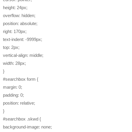
height: 24px;
overflow: hidden;
position: absolute;
right: 170px;
text-indent: -9999px;
top: 2px;
vertical-align: middle;
width: 28px;
}
#searchbox form {
margin: 0;
padding: 0;
position: relative;
}
#searchbox .skwd {
background-image: none;