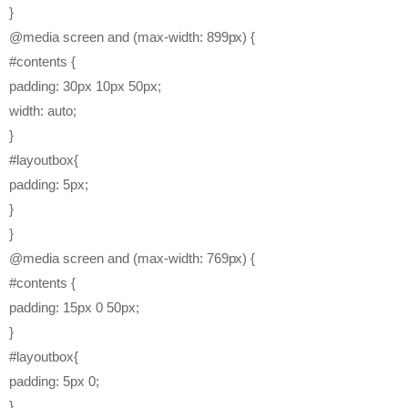
}
@media screen and (max-width: 899px) {
#contents {
padding: 30px 10px 50px;
width: auto;
}
#layoutbox{
padding: 5px;
}
}
@media screen and (max-width: 769px) {
#contents {
padding: 15px 0 50px;
}
#layoutbox{
padding: 5px 0;
}