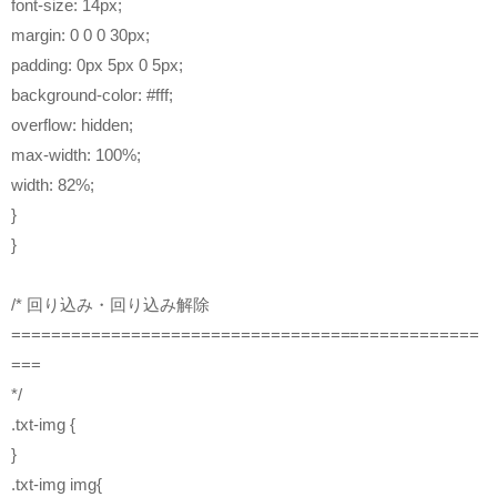
font-size: 14px;
margin: 0 0 0 30px;
padding: 0px 5px 0 5px;
background-color: #fff;
overflow: hidden;
max-width: 100%;
width: 82%;
}
}
/* 回り込み・回り込み解除
===============================================
===
*/
.txt-img {
}
.txt-img img{