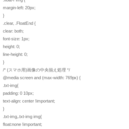
margin-left: 20px;
}
.clear, .FloatEnd {
clear: both;
font-size: 1px;
height: 0;
line-height: 0;
}
/* (スマホ用)画像の中央揃え処理 */
@media screen and (max-width: 769px) {
.txt-img{
padding: 0 10px;
text-align: center !important;
}
.txt-img,.txt-img img{
float:none !important;