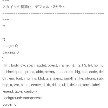
===
スタイルの初期化 デフォルト2カラム
===============================================
===
*/
*{
margin: 0;
padding: 0;
}
html, body, div, span, applet, object, iframe, h1, h2, h3, h4, h5, h6,
p, blockquote, pre, a, abbr, acronym, address, big, cite, code, del,
dfn, em, font, img, ins, kbd, q, s, samp, small, strike, strong, sub,
sup, tt, var, b, u, i, center, dl, dt, dd, ol, ul, li, fieldset, form, label,
legend, table, caption {
background: transparent;
border: 0;