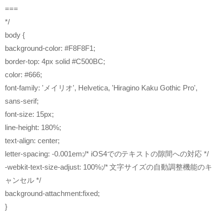
===
*/
body {
background-color: #F8F8F1;
border-top: 4px solid #C500BC;
color: #666;
font-family: 'メイリオ', Helvetica, 'Hiragino Kaku Gothic Pro',
sans-serif;
font-size: 15px;
line-height: 180%;
text-align: center;
letter-spacing: -0.001em;/* iOS4でのテキストの隙間への対応 */
-webkit-text-size-adjust: 100%;/* 文字サイズの自動調整機能のキ
ャンセル */
background-attachment:fixed;
}