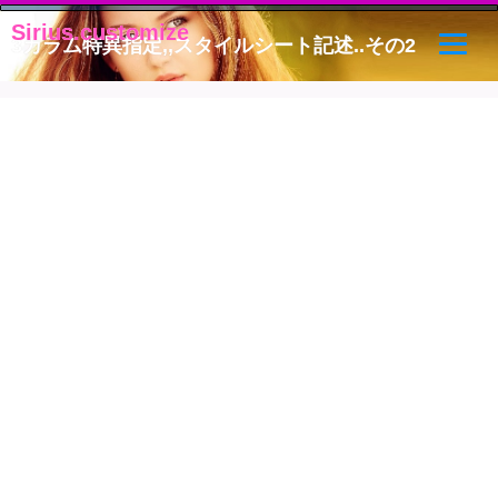
Sirius.customize
Sirius.customize
3カラム特異指定,,スタイルシート記述..その2