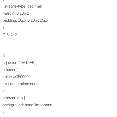
list-style-type: decimal;
margin: 0 10px;
padding: 10px 0 10px 25px;
}
/* リンク
===============================================
===
*/
a { color: #0A15FF; }
a:hover {
color: #C50000;
text-decoration: none;
}
a:hover img {
background: none !important;
}