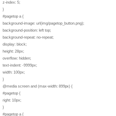
z-index: 5;
}
#pagetop a {
background-image: url(img/pagetop_button.png);
background-position: left top;
background-repeat: no-repeat;
display: block;
height: 28px;
overflow: hidden;
text-indent: -9999px;
width: 100px;
}
@media screen and (max-width: 899px) {
#pagetop {
right: 10px;
}
#pagetop a {