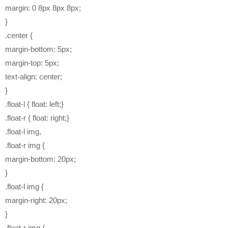
margin: 0 8px 8px 8px;
}
.center {
margin-bottom: 5px;
margin-top: 5px;
text-align: center;
}
.float-l { float: left;}
.float-r { float: right;}
.float-l img,
.float-r img {
margin-bottom: 20px;
}
.float-l img {
margin-right: 20px;
}
.float-r img {