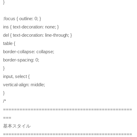
}
:focus { outline: 0; }
ins { text-decoration: none; }
del { text-decoration: line-through; }
table {
border-collapse: collapse;
border-spacing: 0;
}
input, select {
vertical-align: middle;
}
/*
===============================================
===
基本スタイル
===============================================