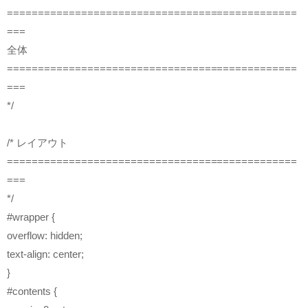
===============================================
===
全体
===============================================
===
*/
/* レイアウト
===============================================
===
*/
#wrapper {
overflow: hidden;
text-align: center;
}
#contents {