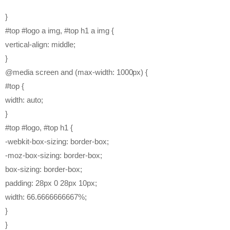
}
#top #logo a img, #top h1 a img {
vertical-align: middle;
}
@media screen and (max-width: 1000px) {
#top {
width: auto;
}
#top #logo, #top h1 {
-webkit-box-sizing: border-box;
-moz-box-sizing: border-box;
box-sizing: border-box;
padding: 28px 0 28px 10px;
width: 66.6666666667%;
}
}