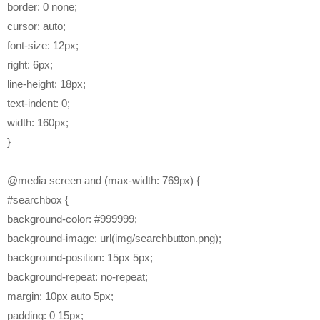
border: 0 none;
cursor: auto;
font-size: 12px;
right: 6px;
line-height: 18px;
text-indent: 0;
width: 160px;
}
@media screen and (max-width: 769px) {
#searchbox {
background-color: #999999;
background-image: url(img/searchbutton.png);
background-position: 15px 5px;
background-repeat: no-repeat;
margin: 10px auto 5px;
padding: 0 15px;