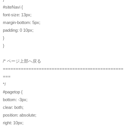
#siteNavi {
font-size: 13px;
margin-bottom: 5px;
padding: 0 10px;
}
}
/* ページ上部へ戻る
===============================================
===
*/
#pagetop {
bottom: -3px;
clear: both;
position: absolute;
right: 10px;