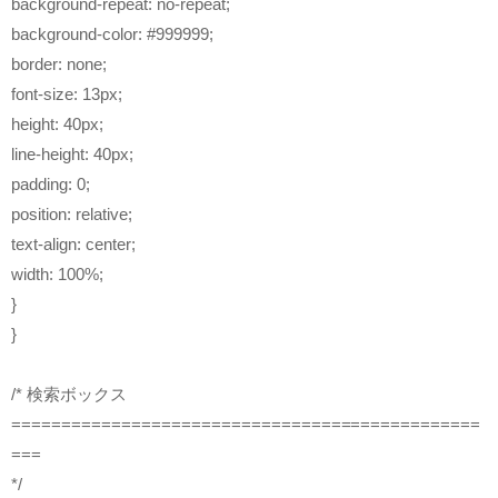
background-repeat: no-repeat;
background-color: #999999;
border: none;
font-size: 13px;
height: 40px;
line-height: 40px;
padding: 0;
position: relative;
text-align: center;
width: 100%;
}
}
/* 検索ボックス
===============================================
===
*/