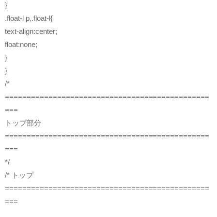
}
.float-l p,.float-l{
text-align:center;
float:none;
}
}
/*
===============================================
===
トップ部分
===============================================
===
*/
/* トップ
===============================================
===