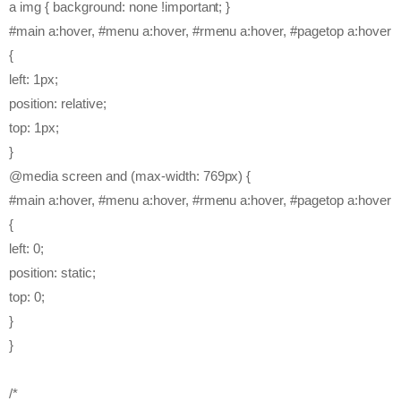
a img { background: none !important; }
#main a:hover, #menu a:hover, #rmenu a:hover, #pagetop a:hover
{
left: 1px;
position: relative;
top: 1px;
}
@media screen and (max-width: 769px) {
#main a:hover, #menu a:hover, #rmenu a:hover, #pagetop a:hover
{
left: 0;
position: static;
top: 0;
}
}
/*