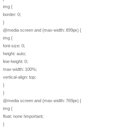
img {
border: 0;
}
@media screen and (max-width: 899px) {
img {
font-size: 0;
height: auto;
line-height: 0;
max-width: 100%;
vertical-align: top;
}
}
@media screen and (max-width: 769px) {
img {
float: none !important;
}