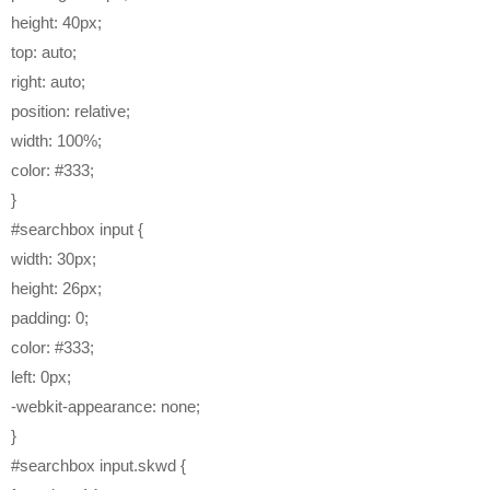
height: 40px;
top: auto;
right: auto;
position: relative;
width: 100%;
color: #333;
}
#searchbox input {
width: 30px;
height: 26px;
padding: 0;
color: #333;
left: 0px;
-webkit-appearance: none;
}
#searchbox input.skwd {