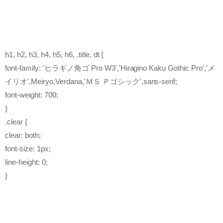
h1, h2, h3, h4, h5, h6, .title, dt {
font-family: 'ヒラギノ角ゴ Pro W3','Hiragino Kaku Gothic Pro','メ
イリオ',Meiryo,Verdana,'ＭＳ Ｐゴシック',sans-serif;
font-weight: 700;
}
.clear {
clear: both;
font-size: 1px;
line-height: 0;
}