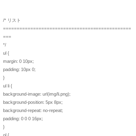
/* リスト
===============================================
===
*/
ul {
margin: 0 10px;
padding: 10px 0;
}
ul li {
background-image: url(img/li.png);
background-position: 5px 8px;
background-repeat: no-repeat;
padding: 0 0 0 16px;
}
ol {