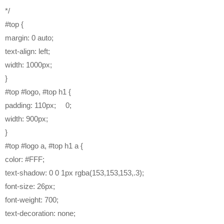
*/
#top {
margin: 0 auto;
text-align: left;
width: 1000px;
}
#top #logo, #top h1 {
padding: 110px; 0;
width: 900px;
}
#top #logo a, #top h1 a {
color: #FFF;
text-shadow: 0 0 1px rgba(153,153,153,.3);
font-size: 26px;
font-weight: 700;
text-decoration: none;