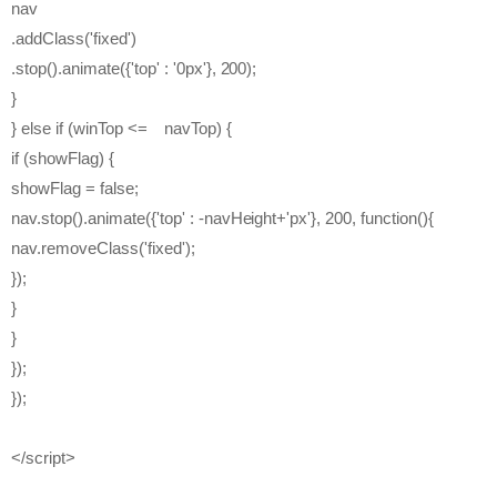
nav
.addClass('fixed')
.stop().animate({'top' : '0px'}, 200);
}
} else if (winTop <= navTop) {
if (showFlag) {
showFlag = false;
nav.stop().animate({'top' : -navHeight+'px'}, 200, function(){
nav.removeClass('fixed');
});
}
}
});
});
</script>