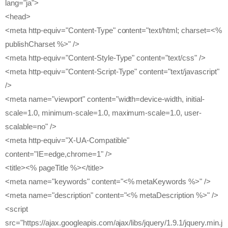
lang="ja">
<head>
<meta http-equiv="Content-Type" content="text/html; charset=<%
publishCharset %>" />
<meta http-equiv="Content-Style-Type" content="text/css" />
<meta http-equiv="Content-Script-Type" content="text/javascript"
/>
<meta name="viewport" content="width=device-width, initial-
scale=1.0, minimum-scale=1.0, maximum-scale=1.0, user-
scalable=no" />
<meta http-equiv="X-UA-Compatible"
content="IE=edge,chrome=1" />
<title><% pageTitle %></title>
<meta name="keywords" content="<% metaKeywords %>" />
<meta name="description" content="<% metaDescription %>" />
<script
src="https://ajax.googleapis.com/ajax/libs/jquery/1.9.1/jquery.min.j