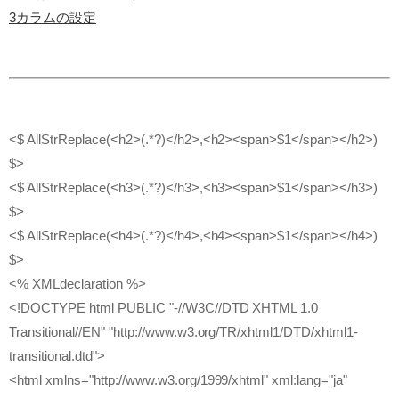
3カラムの設定
<$ AllStrReplace(<h2>(.*?)</h2>,<h2><span>$1</span></h2>)
$>
<$ AllStrReplace(<h3>(.*?)</h3>,<h3><span>$1</span></h3>)
$>
<$ AllStrReplace(<h4>(.*?)</h4>,<h4><span>$1</span></h4>)
$>
<% XMLdeclaration %>
<!DOCTYPE html PUBLIC "-//W3C//DTD XHTML 1.0
Transitional//EN" "http://www.w3.org/TR/xhtml1/DTD/xhtml1-
transitional.dtd">
<html xmlns="http://www.w3.org/1999/xhtml" xml:lang="ja"