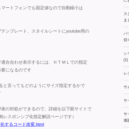
に
スマートフォンでも固定値なので自動縮小は
ス
まと
ンプレート、スタイルシートにyoutube用の
パ
切
シ
(1)
で適合合わせ表示するには、ＨＴＭＬでの指定
必要になるのです
レ
化すると言ってもどのようにサイズ指定するかで
サ
す
サ
即座の対処ができるので、詳細を以下親サイトで
サ
e動画レスポンシブ化指定解説ページです）
連
化するコード改変.html