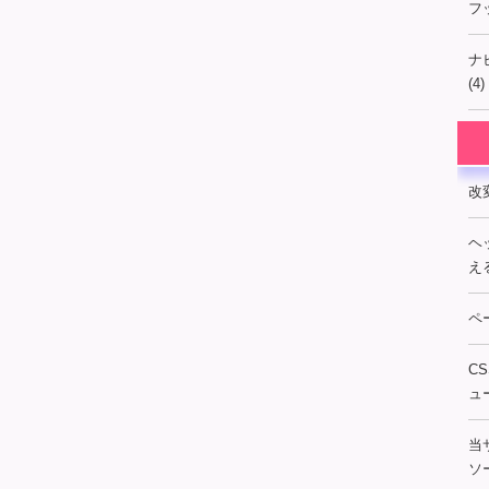
フ
ナ
(4)
改
ヘ
え
ペ
C
ュ
当
ソー