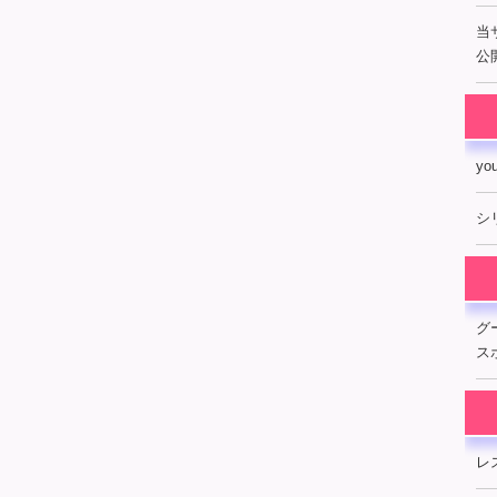
当
公開
y
シ
グ
ス
レ