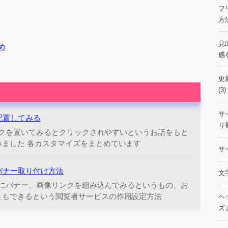
フ
方
見
め
感を
更
(3)
サ
を配置してみる
り
リンクを置いてみるとクリックされやすいというお話をもと
ました 各カスタマイズをまとめています
サ
きバナー取り付け方法
文
画内にバナー、画像リンクを組み込んでみるというもの、お
ともできるという閲覧者サービスの作用設定方法
ヘ
ズま