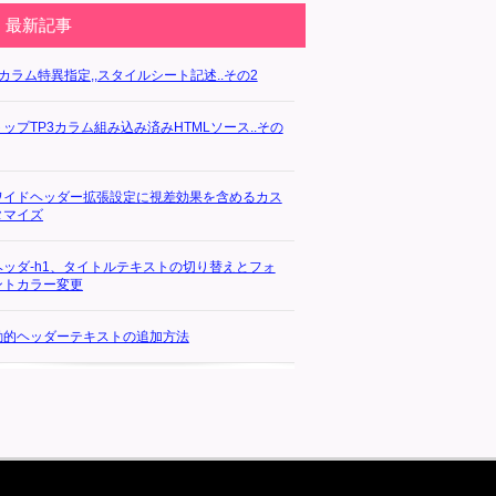
最新記事
3カラム特異指定,,スタイルシート記述..その2
トップTP3カラム組み込み済みHTMLソース..その
ワイドヘッダー拡張設定に視差効果を含めるカス
タマイズ
ヘッダ-h1、タイトルテキストの切り替えとフォ
ントカラー変更
動的ヘッダーテキストの追加方法