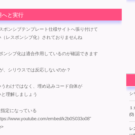
作用へと実行
のレスポンシブテンプレート仕様サイトへ張り付けて
小（レスポンシブ化）されておりませんね
レスポンシブ化は適合作用しているのが確認できます
はずが、シリウスでは反応しないのか？
いうわけではなく、埋め込みコード自体が
シ
いと理解しましょう
１
が数値指定になっている
(0)
"https://www.youtube.com/embed/k2b0S033o08"
e>
レ